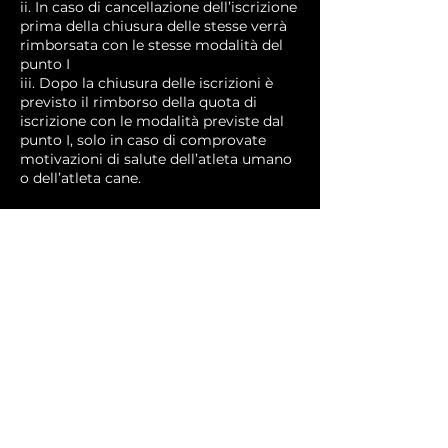
ii. In caso di cancellazione dell’iscrizione
prima della chiusura delle stesse verrà
rimborsata con le stesse modalità del
punto I
iii. Dopo la chiusura delle iscrizioni è
previsto il rimborso della quota di
iscrizione con le modalità previste dal
punto I, solo in caso di comprovate
motivazioni di salute dell’atleta umano
Powered by
dbcreation