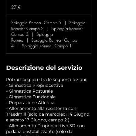
27
euro
27 €
Spiaggia Romea - Campo 5
|
Spiaggia
Romea - Campo 2
|
Spiaggia Romea -
Campo 3
|
Spiaggia
Romea
|
Spiaggia Romea - Campo
4
|
Spiaggia Romea - Campo 1
Descrizione del servizio
Potrai scegliere tra le seguenti lezioni:
- Ginnastica Propriocettiva
- Ginnastica Posturale
- Ginnastica Funzionale
- Preparazione Atletica
- Allenamento alla resistenza con
Traedmill (solo da mercoledì 14 Giugno
a sabato 17 Giugno, campo 2 )
- Allenamento Propriocettivo 3D con
pedana destabilizzante (solo da