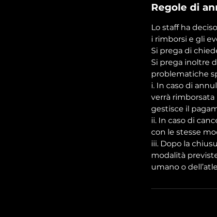
i
Regole di a
Lo staff ha decis
i rimborsi e gli e
Si prega di chied
Si prega inoltre 
problematiche sp
i. In caso di ann
verrà rimborsata 
gestisce il pagam
ii. In caso di can
con le stesse mod
iii. Dopo la chius
modalità previste