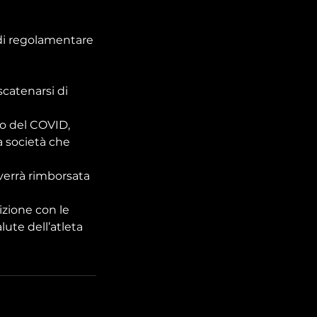
o di regolamentare
scatenarsi di
to del COVID,
a società che
 verrà rimborsata
rizione con le
lute dell’atleta