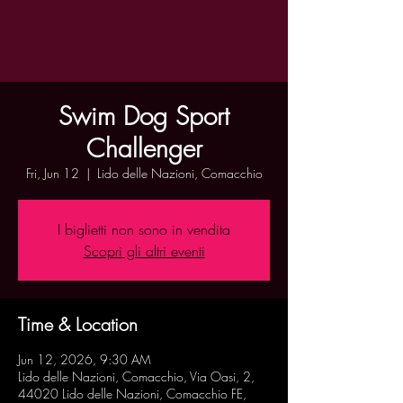
Swim Dog Sport
Challenger
Fri, Jun 12
  |  
Lido delle Nazioni, Comacchio
I biglietti non sono in vendita
Scopri gli altri eventi
Time & Location
Jun 12, 2026, 9:30 AM
Lido delle Nazioni, Comacchio, Via Oasi, 2,
44020 Lido delle Nazioni, Comacchio FE,