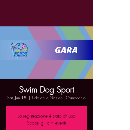
Swim Dog Sport
Sat, Jun 18
  |  
Lido delle Nazioni, Comacchio
La registrazione è stata chiusa
Scopri gli altri eventi