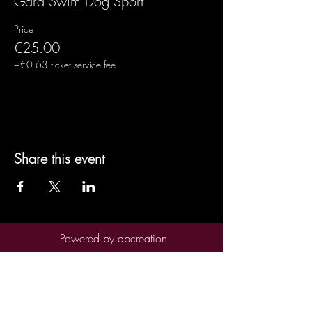
Gara Swim Dog Sport
Price
€25.00
+€0.63 ticket service fee
Share this event
Powered by
dbcreation