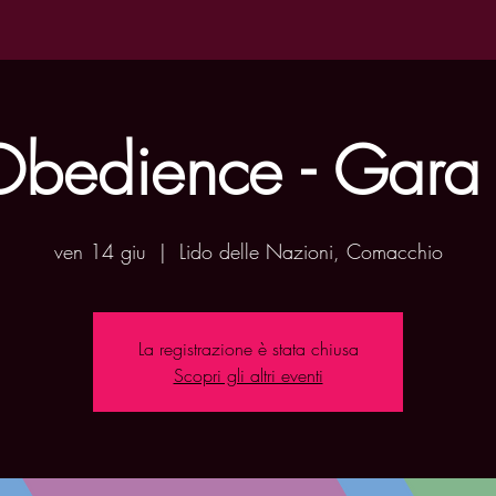
 Obedience - Gar
ven 14 giu
  |  
Lido delle Nazioni, Comacchio
La registrazione è stata chiusa
Scopri gli altri eventi