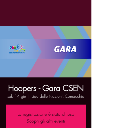
Hoopers - Gara CSEN
sab 14 giu
  |  
Lido delle Nazioni, Comacchio
La registrazione è stata chiusa
Scopri gli altri eventi