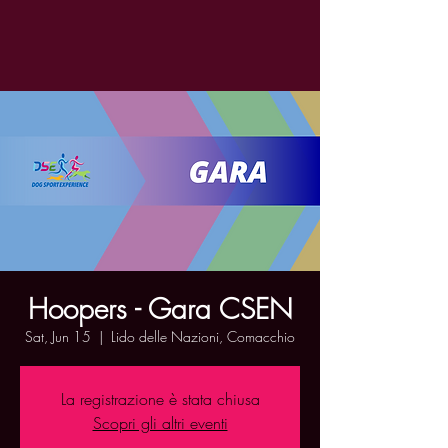
Hoopers - Gara CSEN
Sat, Jun 15
  |  
Lido delle Nazioni, Comacchio
La registrazione è stata chiusa
Scopri gli altri eventi