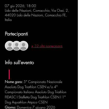
07 giu 2026, 18:00
Lido delle Nazioni, Comacchio, Via Oasi, 2,
44020 Lido delle Nazioni, Comacchio FE,
Italia
Partecipanti
+ 32 altri partecipanti
Info sull'evento
Nome gara:
 5° Campionato Nazionale 
Assoluto Dog Triathlon CSEN e/o 4° 
Campionato Italiano Assoluto Dog Triathlon 
FIDASC I Staffetta Dog Triathlon CSEN I 1° 
Dog Aquathlon Atipico CSEN
Giorno:
 Domenica 7 giugno 2026 