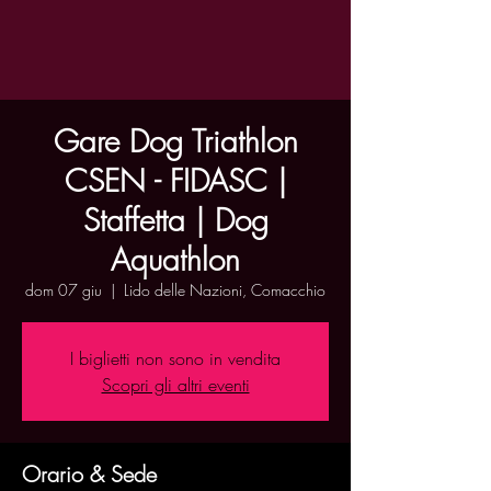
Gare Dog Triathlon
CSEN - FIDASC |
Staffetta | Dog
Aquathlon
dom 07 giu
  |  
Lido delle Nazioni, Comacchio
I biglietti non sono in vendita
Scopri gli altri eventi
Orario & Sede