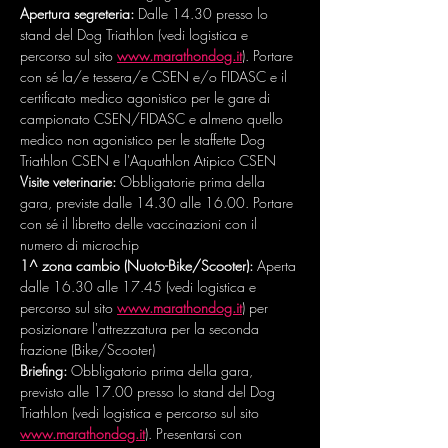
Apertura segreteria:
 Dalle 14.30 presso lo 
stand del Dog Triathlon (vedi logistica e 
percorso sul sito 
www.marathondog.it
). Portare 
con sé la/e tessera/e CSEN e/o FIDASC e il 
certificato medico agonistico per le gare di 
campionato CSEN/FIDASC e almeno quello 
medico non agonistico per le staffette Dog 
Triathlon CSEN e l'Aquathlon Atipico CSEN
Visite veterinarie:
 Obbligatorie prima della 
gara, previste dalle 14.30 alle 16.00. Portare 
con sé il libretto delle vaccinazioni con il 
numero di microchip
1^ zona cambio (Nuoto-Bike/Scooter):
 Aperta 
dalle 16.30 alle 17.45 (vedi logistica e 
percorso sul sito 
www.marathondog.it
) per 
posizionare l'attrezzatura per la seconda 
frazione (Bike/Scooter) 
Briefing:
 Obbligatorio prima della gara, 
previsto alle 17.00 presso lo stand del Dog 
Triathlon (vedi logistica e percorso sul sito 
www.marathondog.it
). Presentarsi con 