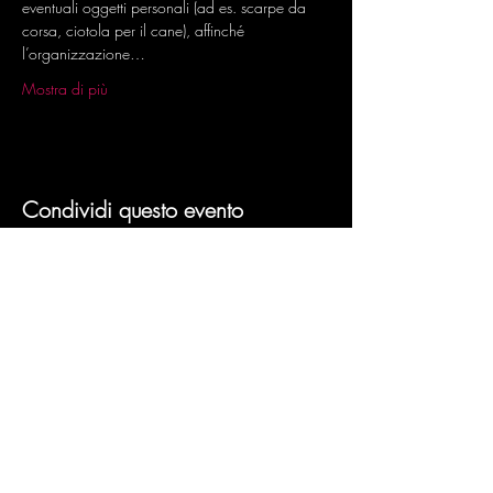
eventuali oggetti personali (ad es. scarpe da 
corsa, ciotola per il cane), affinché 
l’organizzazione…
Mostra di più
Condividi questo evento
Powered by
dbcreation