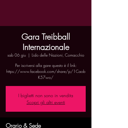
Gara Treibball
Internazionale
sab 06 giu
  |  
Lido delle Nazioni, Comacchio
Per iscriversi alla gare questo è il link:
https://www.facebook.com/share/p/1Caob
K57wo/
I biglietti non sono in vendita
Scopri gli altri eventi
Orario & Sede