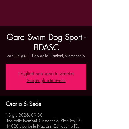
Gara Swim Dog Sport -
FIDASC
sab 13 giu
  |  
Lido delle Nazioni, Comacchio
I biglietti non sono in vendita
Scopri gli altri eventi
Orario & Sede
13 giu 2026, 09:30
Lido delle Nazioni, Comacchio, Via Oasi, 2,
44020 Lido delle Nazioni, Comacchio FE,