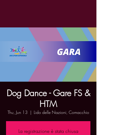
Dog Dance - Gare FS &
HTM
Thu, Jun 13
  |  
Lido delle Nazioni, Comacchio
La registrazione è stata chiusa