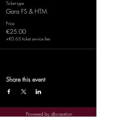
Ticket type
Gara FS & HTM
Price
€25.00
+€0.63 ticket service fee
Share this event
Powered by
dbcreation