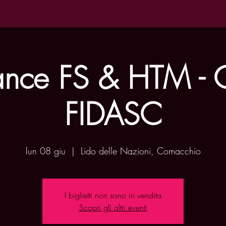
nce FS & HTM -
FIDASC
lun 08 giu
  |  
Lido delle Nazioni, Comacchio
I biglietti non sono in vendita
Scopri gli altri eventi