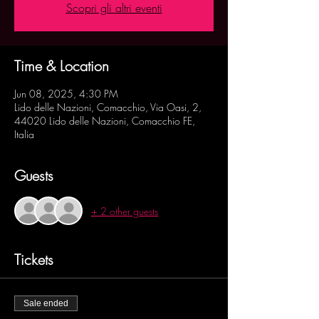
Scopri gli altri eventi
Time & Location
Jun 08, 2025, 4:30 PM
Lido delle Nazioni, Comacchio, Via Oasi, 2,
44020 Lido delle Nazioni, Comacchio FE,
Italia
Guests
+ 2 other guests
Tickets
Sale ended