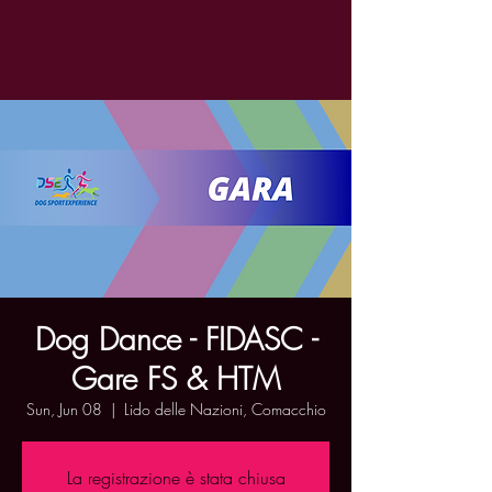
Dog Dance - FIDASC -
Gare FS & HTM
Sun, Jun 08
  |  
Lido delle Nazioni, Comacchio
La registrazione è stata chiusa