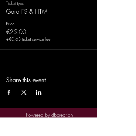
Ticket type
Gara FS & HTM
Price
€25.00
+€0.63 ticket service fee
Share this event
Powered by
dbcreation