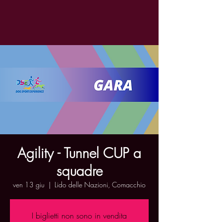
Agility - Tunnel CUP a
squadre
ven 13 giu
  |  
Lido delle Nazioni, Comacchio
I biglietti non sono in vendita