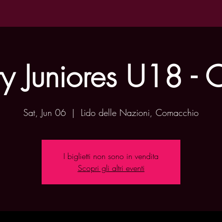
ity Juniores U18 -
Sat, Jun 06
  |  
Lido delle Nazioni, Comacchio
I biglietti non sono in vendita
Scopri gli altri eventi