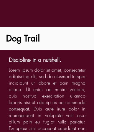
Dog Trail
Discipline in a nutshell.
Lorem ipsum dolor sit amet, consectetur
adipiscing elit, sed do eiusmod tempor
incididunt ut labore et pain magna
aliqua. Ut enim ad minim veniam,
quis nostrud exercitation ullamco
laboris nisi ut aliquip ex ea commodo
consequat. Duis aute irure dolor in
reprehenderit in voluptate velit esse
cillum pain eu fugiat nulla pariatur.
Excepteur sint occaecat cupidatat non