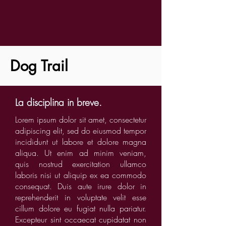
Dog Trail
La disciplina in breve.
Lorem ipsum dolor sit amet, consectetur
adipiscing elit, sed do eiusmod tempor
incididunt ut labore et dolore magna
aliqua. Ut enim ad minim veniam,
quis nostrud exercitation ullamco
laboris nisi ut aliquip ex ea commodo
consequat. Duis aute irure dolor in
reprehenderit in voluptate velit esse
cillum dolore eu fugiat nulla pariatur.
Excepteur sint occaecat cupidatat non