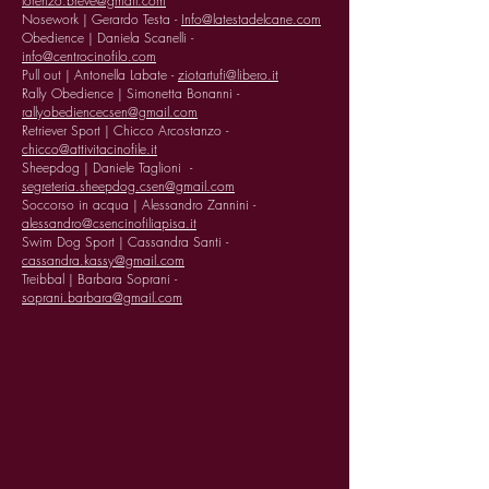
lorenzo.breve@gmail.com
Nosework | Gerardo Testa -
Info@latestadelcane.com
Obedience | Daniela Scanelli -
info@centrocinofilo.com
Pull out | Antonella Labate -
ziotartufi@libero.it
Rally Obedience | Simonetta Bonanni -
rallyobediencecsen@gmail.com
Retriever Sport | Chicco Arcostanzo -
chicco@attivitacinofile.it
Sheepdog | Daniele Taglioni -
segreteria.sheepdog.csen@gmail.com
Soccorso in acqua | Alessandro Zannini -
alessandro@csencinofiliapisa.it
Swim Dog Sport | Cassandra Santi -
cassandra.kassy@gmail.com
Treibbal | Barbara Soprani -
soprani.barbara@gmail.com