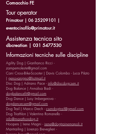
Comacchio FE
Tour operator
Primatour |
06 25209101
|
eventocinofilo@primatour.it
Assistenza tecnica sito
dbcreation |
031 5477530
Informazioni tecniche sulle discipline
Agility Dog | Gianfranco Ricci -
zampemoleste@gmail.com
Cani Cross-Bike-Scooter | Davis Colombo - Luca Pilato
|
genovanigno@hotmail.it
Disc Dog | Adriano Pace -
info@discdogcsen.it
Dog Balance | Annalisa Badi -
dogbalancefit@gmail.com
Dog Dance | Lusy Imbergerova -
dogdancecsen@gmail.com
Dog Trail | Marco Drech -
csendogtrail@gmail.com
Dog Triathlon | Valentina Romanello -
info@marathondog.it
Hoopers | Irene Magni -
irene@dogtrainernapoli.it
Mantrailing | Lorenzo Breveglieri -